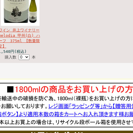
ワイン 井上ワイナリー
melodia 甲州(白) ハ
ーフ 375ml 【数量限
定】
1,540円(税込)
購入数
本