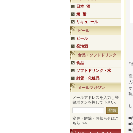
日本 酒
焼 酎
リキュ ール
ビール
ビール
発泡酒
食品・ソフトドリンク
食品
“
ソフトドリンク・水
高
雑貨・化粧品
入
メールマガジン
オ
熟
メールアドレスを入力し登
録ボタンを押して下さい。
し
■
変更・解除・お知らせはこ
ちら >>
■
■