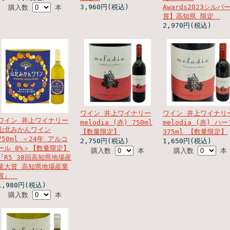
3,960円(税込)
Awards2023シルバ
購入数
本
賞】高知県 限定
2,970円(税込)
ワイン 井上ワイナリー
ワイン 井上ワイナリ
ワイン 井上ワイナリー
melodia (赤) 750ml
melodia (赤) ハー
山北みかんワイン
【数量限定】
375ml 【数量限定】
750ml ＜24年 アルコ
2,750円(税込)
1,650円(税込)
ール 8%＞【数量限定】
購入数
本
購入数
本
『R5 38回高知県地場産
業大賞 高知県地場産業
賞』
1,980円(税込)
購入数
本