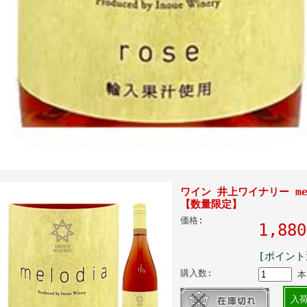
ワイン 井上ワイナリー melo
【数量限定】
価格:
1,8
[ポイント
購入数:
本
入