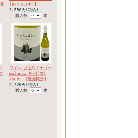
ー受
(約４００本)】
3,550円(税込)
購入数
本
ー
ワイン 井上ワイナリー
フ
melodia 甲州(白)
750ml 【数量限定】
2,420円(税込)
購入数
本