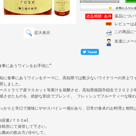
返品につい
レビューは
この商品に
拡大表示
友達にメー
食事にあうワインをお手頃に”
知に食事にあうワインをテーマに、高知県では数少ないワイナリーの井上ワ
荷しました。
ーストラリア産マスカット等果汁を発酵させ、高知県南国市稲生で２０２２
成させたものを、絶妙な割合でブレンド。 フレッシュでフルーティーな味
っかりと辛口で後味にややスパイシー感があり、日常の食卓のお料理と相性
内容量/７５０ml
冷暗所にて保管して下さい。
お薦めの飲み方/冷やして。