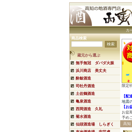
カ
商品検索
蔵元から選ぶ
無手無冠 ダバダ火振
浜川商店 美丈夫
酔鯨酒造
限定
司牡丹酒造
土佐鶴酒造
【配
亀泉酒造
地震
【
お
西岡酒造 久礼
お盆
菊水酒造
予め
高知
仙頭酒造場 しらぎく
有光酒造場 安芸虎