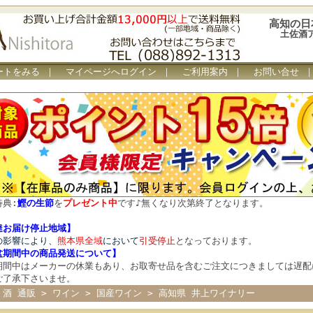
高知の日
土佐酒
ートをみる
｜
マイページへログイン
｜
ご利用案内
｜
お問い合せ
特典:
鰹の生節
を
プレゼント中
です
♪
無くなり次第終了となります。
達お届け停止地域】
の影響により、
熊本県全域
において
引受停止
となっております。
盆期間中の商品発送について
】
期間中はメーカーの休業もあり、お取寄せ品を含むご注文につきましては遅配
ご了承下さいませ。
 酒 通販
>
ワイン
>
国産ワイン
>
高知県 井上ワイナリー