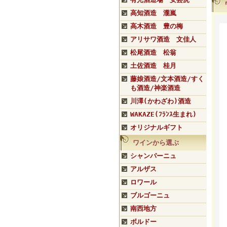
高知酒造 瀧嵐
高木酒造 豊の梅
アリサワ酒造 文佳人
松尾酒造 松翁
土佐酒造 桂月
藤娘酒造/文本酒造/すく
も酒造/神楽酒造
川澤(かわざわ)酒造
WAKAZE(ﾌﾗﾝｽ生まれ)
オリジナルギフト
ワインから選ぶ
シャンパーニュ
アルザス
ロワール
ブルゴーニュ
南西地方
ボルドー