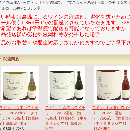
ブドウ品種/オーストラリア産濃縮果汁（マスカット系等）/富士の夢（南国市
アルコール度/１３.５度
暑い時期は高温によるワインの液漏れ、劣化を防ぐため
クール便(＋360円)での配送とさせていただきます。※6
ご希望であれば常温便で配送も可能になっておりますが
商品発送後の劣化や液漏れ等が発生した場合
商品のお取替えや返金対応は致しかねますのでご了承下
関連商品
ワイン よさ来いワイナ
ワイン よさ来いワイナ
ワイン よさ来いワイ
リー 2023サマークイ
リー 2022藤稔 泡
リー 2022 藤稔 ロ
ーン泡 750ml【数量限
750ml【数量限定（生産
ゼ 750ml 【数量限
定】高知県 限定
量４５０本)】高知県
（生産量９００本)】
3,960円(税込)
限定
【SAKURA