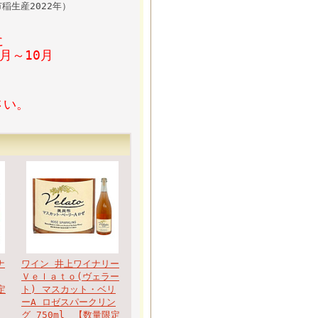
稲生産2022年）
に
月～10月
さい。
ナ
ワイン 井上ワイナリー
Ｖｅｌａｔｏ(ヴェラー
定
ト) マスカット・ベリ
ーA ロゼスパークリン
グ 750ml 【数量限定