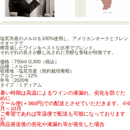
塩尻市産のメルロを100%使用し、アメリカンオークとフレン
チオークで
樽育成したワインをベストな比率でブレンド。
それぞれの良さが醸し出された芳醇な香味が特徴です。
価格︓750ml \3,300（税込）
品種︓メルロー
収穫地︓塩尻市産（契約栽培葡萄）
アルコール︓12%
年号︓2020年
タイプ︓ミディアム
暑い時期は高温によるワインの液漏れ、劣化を防ぐた
めに
クール便(＋360円)での配送とさせていただきます。※6
月～10月
ご希望であれば常温便で配送も可能になっております
が
商品発送後の劣化や液漏れ等が発生した場合