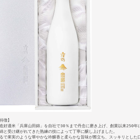
特徴】
造好適米「兵庫山田錦」を自社で30％まで丹念に磨き上げ、創業以来250年
綿と受け継がれてきた熟練の技によって丁寧に醸し上げました。
るで果実のような華やかな吟醸香と柔らかな旨味が際立ち、スッキリとした