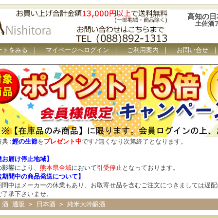
高知の日
土佐酒
ートをみる
｜
マイページへログイン
｜
ご利用案内
｜
お問い合せ
特典:
鰹の生節
を
プレゼント中
です
♪
無くなり次第終了となります。
達お届け停止地域】
の影響により、
熊本県全域
において
引受停止
となっております。
盆期間中の商品発送について
】
期間中はメーカーの休業もあり、お取寄せ品を含むご注文につきましては遅配
ご了承下さいませ。
 酒 通販
>
日本酒
>
純米大吟醸酒