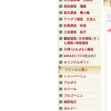
高知酒造 瀧嵐
高木酒造 豊の梅
こ
アリサワ酒造 文佳人
一
松尾酒造 松翁
◎
土佐酒造 桂月
藤娘酒造/文本酒造/すく
も酒造/神楽酒造
川澤(かわざわ)酒造
WAKAZE(ﾌﾗﾝｽ生まれ)
オリジナルギフト
ワインから選ぶ
シャンパーニュ
アルザス
ロワール
ブルゴーニュ
南西地方
ボルドー