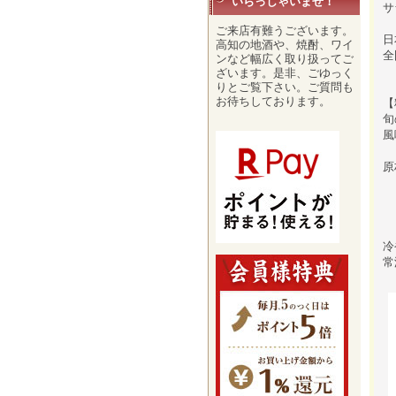
いらっしゃいませ！
サ
ご来店有難うございます。
日
高知の地酒や、焼酎、ワイ
全
ンなど幅広く取り扱ってご
ざいます。是非、ごゆっく
りとご覧下さい。ご質問も
お待ちしております。
【
旬
風
原
ア
冷
常