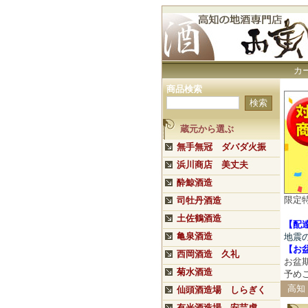
カ
商品検索
蔵元から選ぶ
無手無冠 ダバダ火振
浜川商店 美丈夫
酔鯨酒造
限定
司牡丹酒造
土佐鶴酒造
【配
亀泉酒造
地震
【
お
西岡酒造 久礼
お盆
菊水酒造
予め
高知
仙頭酒造場 しらぎく
有光酒造場 安芸虎