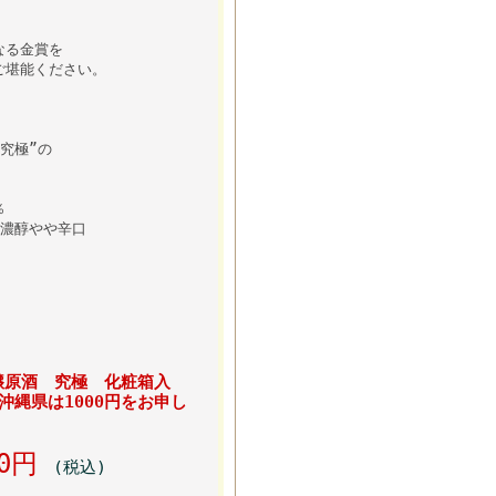
なる金賞を
ご堪能ください。
究極”の
％
濃醇やや辛口
醸原酒 究極 化粧箱入
沖縄県は1000円をお申し
00円
(税込)