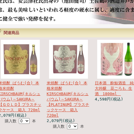
関連商品
米焼酎 ばうむ(合) 本
米焼酎 ばうむ(合) 本
日本酒 酔鯨酒造 純
格米焼酎
格米焼酎
大吟醸 花ごろも 生
KIRSCHBAUM(キルシュ
KIRSCHBAUM(キルシュ
酒 1800ml
バウム)～SAKURA～
バウム)～SAKURA～
4,598円(税込)
【ＧＯＬＤ】プラスチッ
【PLATINUM】プラスチ
クケース 箱入 720ml
ックケース 箱入
2,079円(税込)
720ml
2,079円(税込)
購入数
本
購入数
本