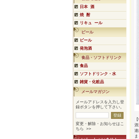
日本 酒
焼 酎
リキュ ール
ビール
ビール
発泡酒
食品・ソフトドリンク
食品
ソフトドリンク・水
雑貨・化粧品
メールマガジン
メールアドレスを入力し登
録ボタンを押して下さい。
【
変更・解除・お知らせはこ
酒
ちら >>
連
ま