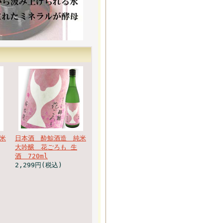
米
日本酒 酔鯨酒造 純米
大吟醸 花ごろも 生
酒 720ml
2,299円(税込)