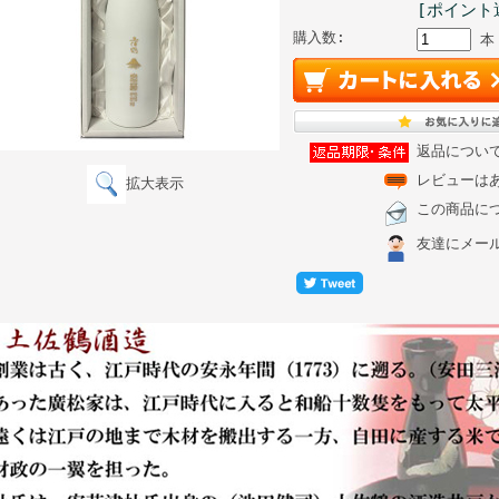
[ポイント
購入数:
本
返品につい
レビューは
拡大表示
この商品に
友達にメー