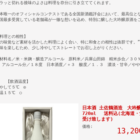
ラッと切れる後味のよさは料理を存分に引き立ててくれます。
本唯一のオフィシャルコンテストである全国新酒鑑評会において、最高位と
国最多受賞している老舗蔵が一徹な想いを込め、特別に醸した大吟醸原酒を
料理との相性】
の味覚など素材を活かした料理によく合い、特に和食との相性は抜群です。”
味を楽しむため、少し冷やしてストレートでお召し上がりください。
材料名／米・米麹・醸造アルコール 原料米／兵庫山田錦 精米歩合／３０
ルコール分／１８度 日本酒度／＋３ 酸度／１．３ 濃淡・甘辛／やや
【飲酒温度】
やして５℃ ◎
温１５℃ ○
日本酒 土佐鶴酒造 大吟
720ml 送料込(北海道・
受け致します)
価格:
13,2