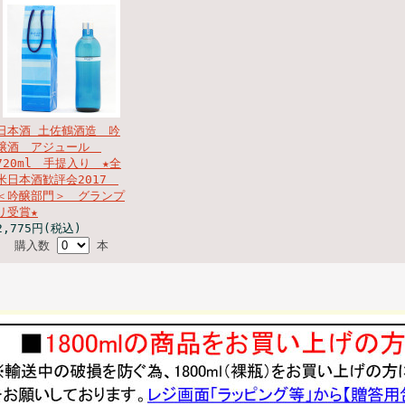
日本酒 土佐鶴酒造 吟
醸酒 アジュール
720ml 手提入り ★全
米日本酒歓評会2017
＜吟醸部門＞ グランプ
リ受賞★
2,775円(税込)
購入数
本