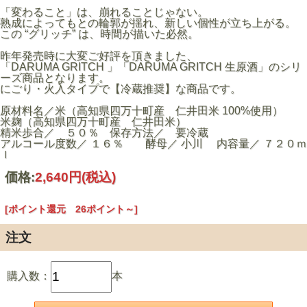
「変わること」は、崩れることじゃない。
熟成によってもとの輪郭が揺れ、新しい個性が立ち上がる。
この “グリッチ” は、時間が描いた必然。
昨年発売時に大変ご好評を頂きました、
「DARUMA GRITCH 」「DARUMA GRITCH 生原酒」のシリ
ーズ商品となります。
にごり・火入タイプで【冷蔵推奨】な商品です。
原材料名／米（高知県四万十町産 仁井田米 100%使用）
米麹（高知県四万十町産 仁井田米）
精米歩合／ ５０％ 保存方法／ 要冷蔵
アルコール度数／ １６％ 酵母／ 小川 内容量／ ７２０ｍ
ｌ
価格:
2,640円
(税込)
[ポイント還元 26ポイント～]
注文
購入数：
本