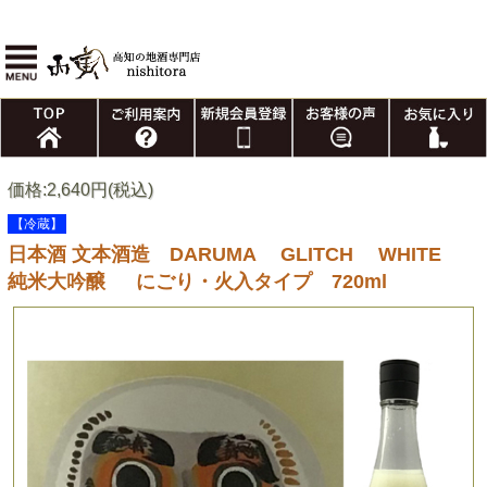
価格:2,640円(税込)
【冷蔵】
日本酒 文本酒造 DARUMA GLITCH WHITE
純米大吟醸 にごり・火入タイプ 720ml