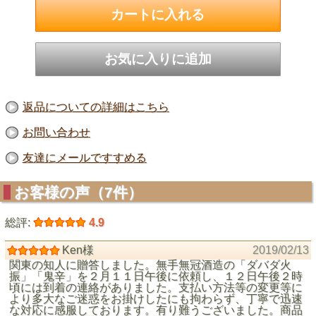
返品についての詳細はこちら
お問い合わせ
友達にメールですすめる
お客様の声（7件）
総評:
4.9
Ken様
2019/02/13
関東の知人に贈答しました。無手無冠酒造の「ダバダ火
振」「鬼辛」を２月１１日午後に依頼し、１２日午後２時
頃には到着の連絡がありました。支払い方法等の変更等に
より多大なご迷惑をお掛けしたにも拘わらず、丁寧で迅速
な対応に感服しております。有り難うございました。商品