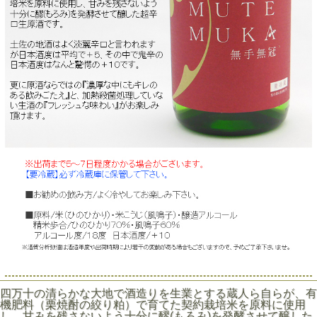
四万十の清らかな大地で酒造りを生業とする蔵人ら自らが、有
機肥料（栗焼酎の絞り粕）で育てた契約栽培米を原料に使用
し、甘みを残さないよう十分に醪(もろみ)を発酵させて醸した