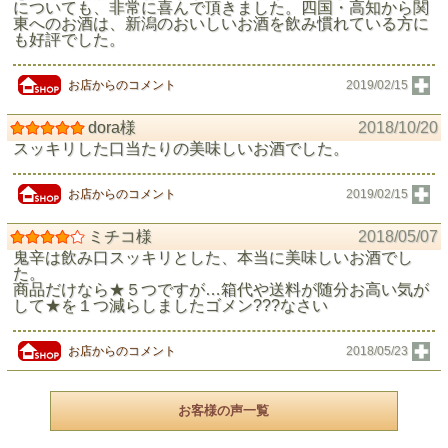
についても、非常に喜んで頂きました。四国・高知から関
東へのお酒は、新潟のおいしいお酒を飲み慣れている方に
も好評でした。
お店からのコメント
2019/02/15
dora様
2018/10/20
スッキリした口当たりの美味しいお酒でした。
お店からのコメント
2019/02/15
ミチコ様
2018/05/07
鬼辛は飲み口スッキリとした、本当に美味しいお酒でし
た。
商品だけなら★５つですが…箱代や送料が随分お高い気が
して★を１つ減らしましたゴメン???なさい
お店からのコメント
2018/05/23
お客様の声一覧