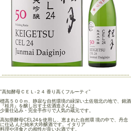
"高知酵母ＣＥＬ-２４ 香り高くフルーティ"
標高５００ｍ、静寂な自然環境の緑深い土佐嶺北の地で、銘酒
『桂月』を醸し出す土佐酒造さんは、
少量仕込み・完全手作りで人気の蔵元です。
高知県酵母CEL24を使用し、恵まれた自然環 境の中で、丹念
に仕込 んだ純米大吟醸酒です。イタリア
料理や洋食との相性が良いお酒です。