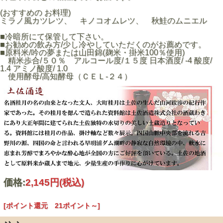
(おすすめの お料理)
ミラノ風カツレツ、 キノコオムレツ、 秋鮭のムニエル
■冷暗所にて保管して下さい。
■お勧めの飲み方/少し冷やしていただくのがお薦めです。
■原料米/吟の夢または山田錦(麹米・掛米100％使用)
精米歩合/５０％ アルコール度/１５度 日本酒度/ -4 酸度/
1.4 アミノ酸度/ 1.0
使用酵母/高知酵母（ＣＥＬ-２４）
価格:
2,145円
(税込)
[ポイント還元 21ポイント～]