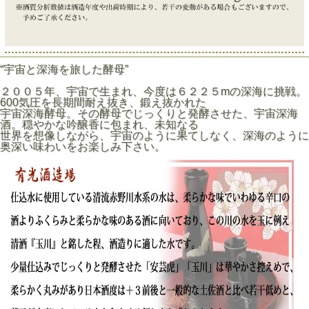
“宇宙と深海を旅した酵母”
２００５年、宇宙で生まれ、今度は６２２５mの深海に挑戦。
600気圧を長期間耐え抜き、鍛え抜かれた
宇宙深海酵母。その酵母でじっくりと発酵させた、宇宙深海
酒。穏やかな吟醸香に包まれ、未知なる
世界を想像しながら、宇宙のように果てしなく、深海のように
奥深い味わいをお楽しみ下さい。