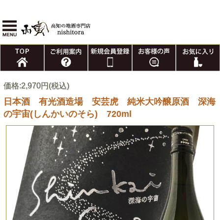
価格:2,970円(税込)
日本酒 有光酒造場 安芸虎 純米大吟醸原酒 深海
の宇宙(しんかいのそら) 720ml