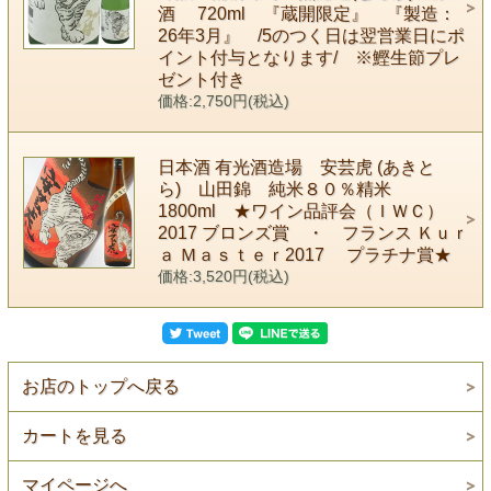
酒 720ml 『蔵開限定』 『製造：
26年3月』 /5のつく日は翌営業日にポ
イント付与となります/ ※鰹生節プレ
ゼント付き
価格:2,750円(税込)
日本酒 有光酒造場 安芸虎 (あきと
ら) 山田錦 純米８０％精米
1800ml ★ワイン品評会（ＩＷＣ）
2017 ブロンズ賞 ・ フランス Ｋｕｒ
ａ Ｍａｓｔｅｒ2017 プラチナ賞★
価格:3,520円(税込)
お店のトップへ戻る
カートを見る
マイページへ