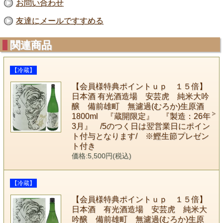
お問い合わせ
友達にメールですすめる
関連商品
【冷蔵】
【会員様特典ポイントｕｐ １５倍】
日本酒 有光酒造場 安芸虎 純米大吟
醸 備前雄町 無濾過(むろか)生原酒
1800ml 『蔵開限定』 『製造：26年
3月』 /5のつく日は翌営業日にポイン
ト付与となります/ ※鰹生節プレゼン
ト付き
価格:5,500円(税込)
【冷蔵】
【会員様特典ポイントｕｐ １５倍】
日本酒 有光酒造場 安芸虎 純米大
吟醸 備前雄町 無濾過(むろか)生原