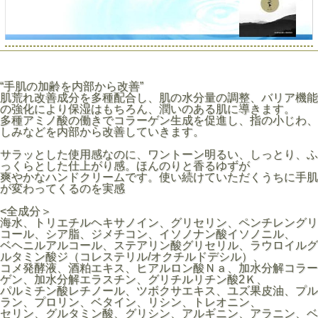
“手肌の加齢を内部から改善”
肌荒れ改善成分を多種配合し、肌の水分量の調整、バリア機能
の強化により保湿はもちろん、潤いのある肌に導きます。
多種アミノ酸の働きでコラーゲン生成を促進し、指の小じわ、
しみなどを内部から改善していきます。
サラッとした使用感なのに、ワントーン明るい、しっとり、ふ
っくらとした仕上がり感。ほんのりと香るゆずが
爽やかなハンドクリームです。使い続けていただくうちに手肌
が変わってくるのを実感
<全成分＞
海水、トリエチルヘキサノイン、グリセリン、ペンチレングリ
コール、シア脂、ジメチコン、イソノナン酸イソノニル、
ベヘニルアルコール、ステアリン酸グリセリル、ラウロイルグ
ルタミン酸ジ（コレステリル/オクチルドデシル）、
コメ発酵液、酒粕エキス、ヒアルロン酸Ｎａ、加水分解コラー
ゲン、加水分解エラスチン、グリチルリチン酸2Ｋ、
パルミチン酸レチノール、ツボクサエキス、ユズ果皮油、プル
ラン、プロリン、ベタイン、リシン、トレオニン、
セリン、グルタミン酸、グリシン、アルギニン、アラニン、ベ