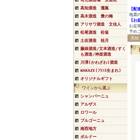
高知酒造 瀧嵐
【配
地震
高木酒造 豊の梅
【
お
アリサワ酒造 文佳人
お盆
予め
松尾酒造 松翁
高知
土佐酒造 桂月
藤娘酒造/文本酒造/すく
も酒造/神楽酒造
川澤(かわざわ)酒造
WAKAZE(ﾌﾗﾝｽ生まれ)
オリジナルギフト
ワインから選ぶ
シャンパーニュ
アルザス
ロワール
ブルゴーニュ
南西地方
ボルドー