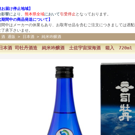
達お届け停止地域】
の影響により、
熊本県全域
において
引受停止
となっております。
盆期間中の商品発送について
】
期間中はメーカーの休業もあり、お取寄せ品を含むご注文につきましては遅配
ご了承下さいませ。
 酒 通販
>
日本酒
>
純米吟醸酒
日本酒 司牡丹酒造 純米吟醸酒 土佐宇宙深海酒 箱入 720m