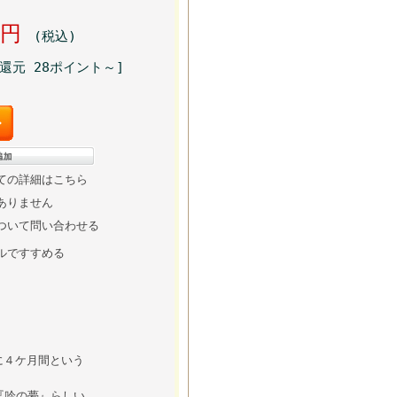
00円
(税込)
還元 28ポイント～]
ての詳細はこちら
ありません
ついて問い合わせる
ルですすめる
に４ケ月間という
『吟の夢』らしい