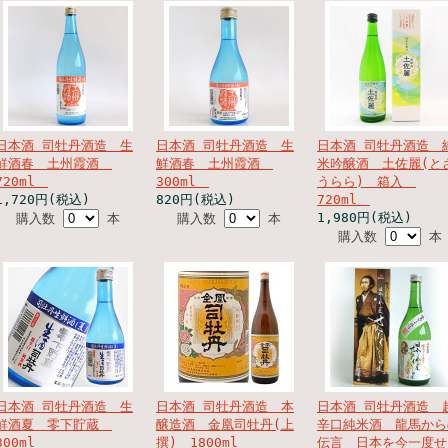
日本酒 司牡丹酒造 生
日本酒 司牡丹酒造 生
日本酒 司牡丹酒造 
鮮酒春 土州霞酒
鮮酒春 土州霞酒
米吟醸酒 土佐麗(と
720ml
300ml
うらら) 箱入
1,720円(税込)
820円(税込)
720ml
1,980円(税込)
購入数
本
購入数
本
購入数
本
日本酒 司牡丹酒造 生
日本酒 司牡丹酒造 本
日本酒 司牡丹酒造 
鮮酒夏 零下貯蔵
醸造酒 金凰司牡丹(上
辛口純米酒 龍馬から
300ml
撰) 1800ml
伝言 日本を今一度せ