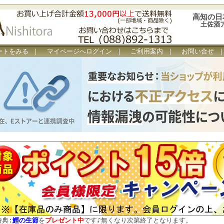
高知の日
土佐酒
ートをみる
｜
マイページへログイン
｜
ご利用案内
｜
お問い合せ
特典:
鰹の生節
を
プレゼント中
です
♪
無くなり次第終了となります。