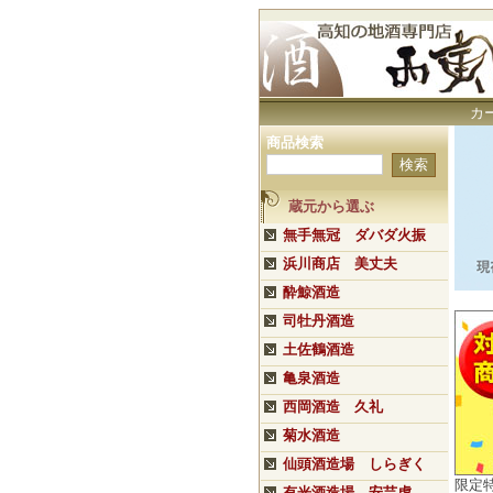
カ
商品検索
蔵元から選ぶ
無手無冠 ダバダ火振
浜川商店 美丈夫
酔鯨酒造
司牡丹酒造
土佐鶴酒造
亀泉酒造
西岡酒造 久礼
菊水酒造
仙頭酒造場 しらぎく
限定
有光酒造場 安芸虎