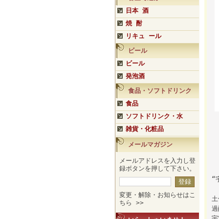
日本 酒
焼 酎
リキュ ール
ビール
ビール
発泡酒
食品・ソフトドリンク
食品
ソフトドリンク・水
雑貨・化粧品
メールマガジン
メールアドレスを入力し登
録ボタンを押して下さい。
“
変更・解除・お知らせはこ
土
ちら >>
過
宇