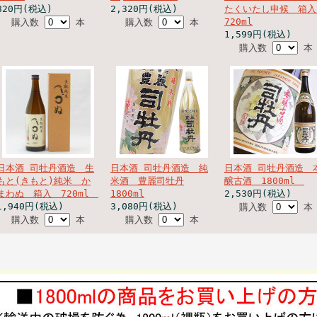
820円(税込)
2,320円(税込)
たくいたし申候 箱
720ml
購入数
本
購入数
本
1,599円(税込)
購入数
本
日本酒 司牡丹酒造 生
日本酒 司牡丹酒造 純
日本酒 司牡丹酒造 
もと(きもと)純米 か
米酒 豊麗司牡丹
醸古酒 1800ml
まわぬ 箱入 720ml
1800ml
2,530円(税込)
1,940円(税込)
3,080円(税込)
購入数
本
購入数
本
購入数
本