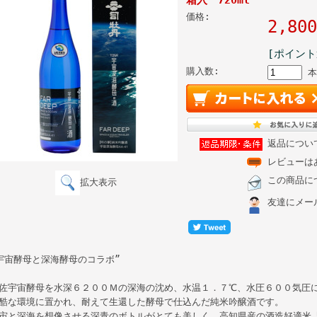
価格:
2,8
[ポイント
購入数:
本
返品につい
レビューは
この商品に
拡大表示
友達にメー
宇宙酵母と深海酵母のコラボ”
佐宇宙酵母を水深６２００Ｍの深海の沈め、水温１．７℃、水圧６００気圧
酷な環境に置かれ、耐えて生還した酵母で仕込んだ純米吟醸酒です。
宙と深海を想像させる深青のボトルがとても美しく、高知県産の酒造好適米