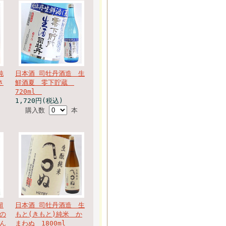
純
日本酒 司牡丹酒造 生
さ
鮮酒夏 零下貯蔵
720ml
1,720円(税込)
購入数
本
超
日本酒 司牡丹酒造 生
の
もと(きもと)純米 か
ん
まわぬ 1800ml