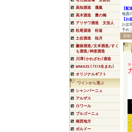
高知酒造 瀧嵐
【配
地震
高木酒造 豊の梅
【
お
アリサワ酒造 文佳人
お盆
予め
松尾酒造 松翁
高知
土佐酒造 桂月
藤娘酒造/文本酒造/すく
も酒造/神楽酒造
川澤(かわざわ)酒造
※
WAKAZE(ﾌﾗﾝｽ生まれ)
オリジナルギフト
ワインから選ぶ
シャンパーニュ
アルザス
ロワール
ブルゴーニュ
南西地方
ボルドー