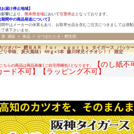
達お届け停止地域】
の影響により、
熊本県全域
において
引受停止
となっております。
盆期間中の商品発送について
】
期間中はメーカーの休業もあり、お取寄せ品を含むご注文につきましては遅配
ご了承下さいませ。
 酒 通販
>
食品
>
かつおたたき・鰹生節
カツオバー 鰹ＢＡＲ ｆｏｒ ｓｐｏｒｔｓ タイガース パッケー
ピリ辛味、炭火風味) 40ｇ×3本 藤川球児イチオシ！！ 
【のし紙不
こちらの商品は商品画像(ご自宅用梱包)となります。
カード不可】【ラッピング不可】