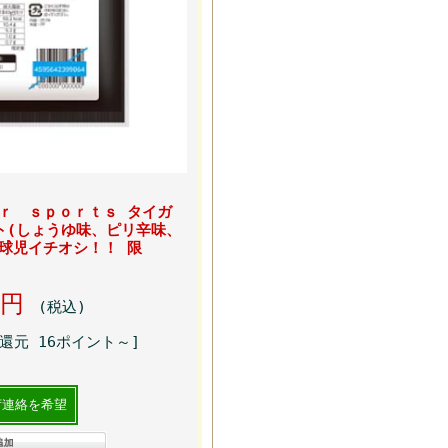
ｏｒ ｓｐｏｒｔｓ タイガ
ト(しょうゆ味、ピリ辛味、
川球児イチオシ！！ 限
00円
(税込)
還元 16ポイント～]
荷連絡を希望