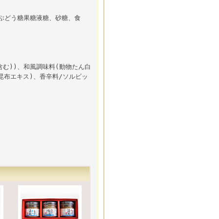
、ぶどう糖果糖液糖、砂糖、食
含む))、和風調味料(動物たん白
昆布エキス)、香辛料/ソルビッ