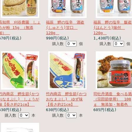
高知県 刈谷農園 しょ
福辰 鰹の塩辛 酒盗
福辰 鰹の塩辛 飯盗
うが粉 15g （無添
(しゅとう)甘口
(はんとう)味付
加）
120g
120g
670円(税込)
990円(税込)
1,430円(税込)
購入数
個
購入数
個
竹内商店 鰹生節(かつ
竹内商店 鰹生節(かつ
司牡丹酒造 食べる酒
おなまぶし) しょうが
おなまぶし) ゆず味
（宗田節使用） 100
味【長さ約21cm】
【長さ約21cm】
ｇ 無添加・無着色
630円(税込)
630円(税込)
605円(税込)
購入数
本
購入数
本