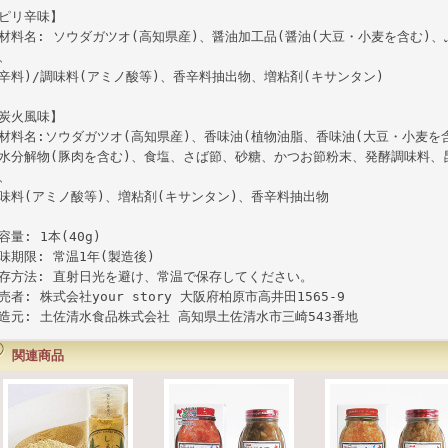
ピリ辛味】
材料名: ソウダガツオ(高知県産)、醤油加工品(醤油(大豆・小麦を含む)
、
辛料)/調味料(アミノ酸等)、香辛料抽出物、増粘剤(キサンタン)
炭火風味】
材料名:ソウダガツオ(高知県産)、香味油(植物油脂、香味油(大豆・小麦を
水分解物(豚肉を含む)、食塩、さば節、砂糖、かつお節粉末、発酵調味料、
、
味料(アミノ酸等)、増粘剤(キサンタン)、香辛料抽出物
容量: 1本(40g)
味期限: 常温1年(製造後)
存方法: 直射日光を避け、常温で保存してください。
売者: 株式会社your story 大阪府柏原市高井田1565-9
造元: 土佐清水食品株式会社 高知県土佐清水市三崎543番地
関連商品