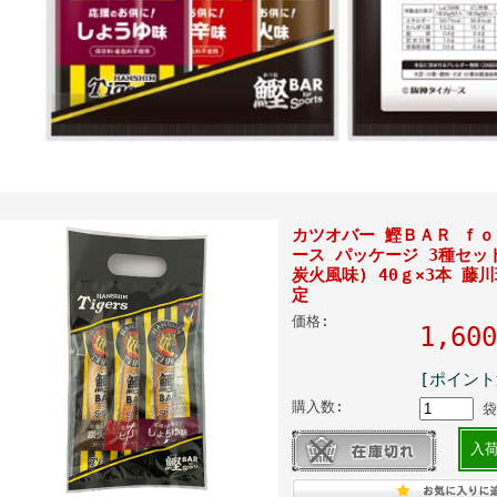
カツオバー 鰹ＢＡＲ ｆ
ース パッケージ 3種セッ
炭火風味) 40ｇ×3本 藤
定
価格:
1,6
[ポイント
購入数:
袋
入