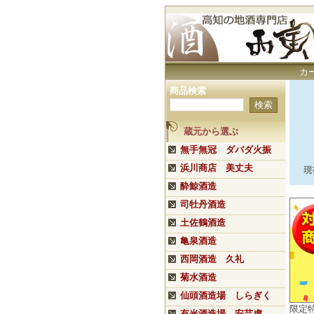
カ
商品検索
蔵元から選ぶ
無手無冠 ダバダ火振
浜川商店 美丈夫
酔鯨酒造
司牡丹酒造
土佐鶴酒造
亀泉酒造
西岡酒造 久礼
菊水酒造
仙頭酒造場 しらぎく
限定
有光酒造場 安芸虎