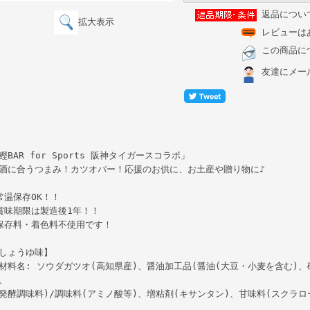
返品につい
拡大表示
レビューは
この商品に
友達にメー
鰹BAR for Sports 阪神タイガースコラボ」
酒に合うつまみ！カツオバー！応援のお供に、お土産や贈り物に♪
常温保存OK！！
賞味期限は製造後1年！！
保存料・着色料不使用です！
しょうゆ味】
材料名: ソウダガツオ(高知県産)、醤油加工品(醤油(大豆・小麦を含む)
、
発酵調味料)/調味料(アミノ酸等)、増粘剤(キサンタン)、甘味料(スクラロ