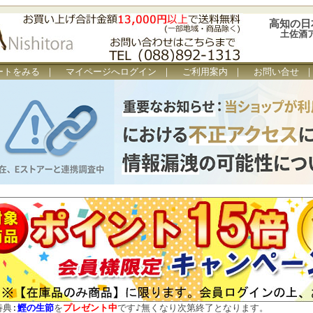
高知の日
土佐酒
ートをみる
｜
マイページへログイン
｜
ご利用案内
｜
お問い合せ
特典:
鰹の生節
を
プレゼント中
です
♪
無くなり次第終了となります。