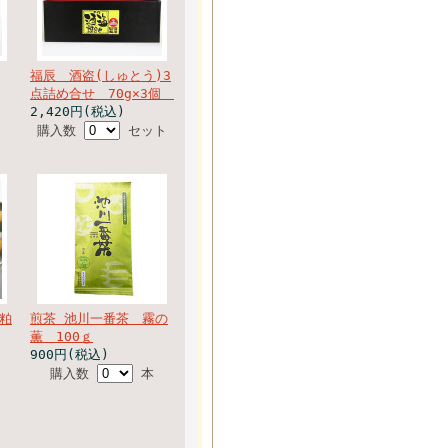
福辰 酒盗(しゅとう)3
点詰め合せ 70g×3個
2,420円(税込)
購入数
セット
粕
煎茶 池川一番茶 霧の
薫 100ｇ
900円(税込)
購入数
本