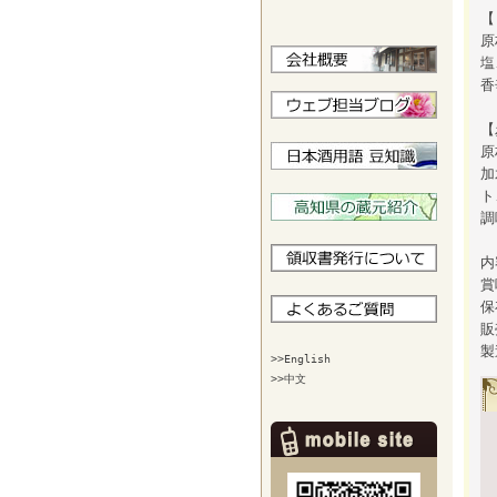
【
原
塩
香
【
原
加
ト
調
内
賞
保
販
製
>>English
>>中文