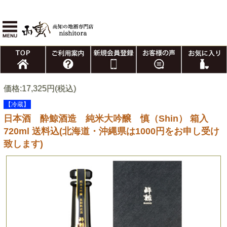
価格:17,325円(税込)
【冷蔵】
日本酒 酔鯨酒造 純米大吟醸 慎（Shin） 箱入
720ml 送料込(北海道・沖縄県は1000円をお申し受け
致します)