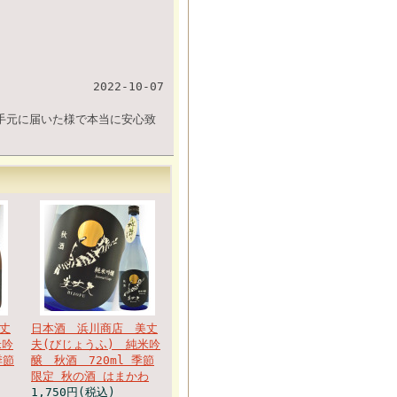
2022-10-07
手元に届いた様で本当に安心致
丈
日本酒 浜川商店 美丈
米吟
夫(びじょうふ) 純米吟
季節
醸 秋酒 720ml 季節
限定 秋の酒 はまかわ
1,750円(税込)