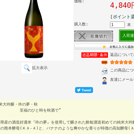
価格:
4,84
[ポイント還
購入数:
本
入荷連
返品について
拡大表示
この商品につ
友達にメール
純米大吟醸・吟の夢・秋
福のひと時を秋酒で”
知県産の酒造好適米『吟の夢』を使用して醸された酔鯨酒造初めての純米大吟
の熊本酵母(ＫＡ-４)と、バナナのような爽やかな香りが特徴の高知酵母(Ａ