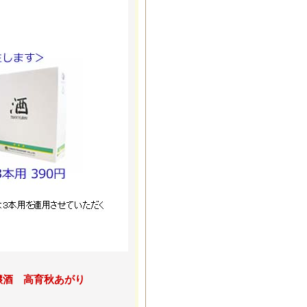
吟醸酒 高育秋あがり