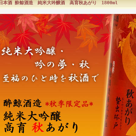
日本酒 酔鯨酒造 純米大吟醸酒 高育秋あがり 1800ml