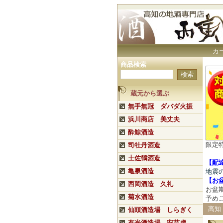
カ
商品検索
蔵元から選ぶ
無手無冠 ダバダ火振
浜川商店 美丈夫
酔鯨酒造
限定
司牡丹酒造
土佐鶴酒造
【配
亀泉酒造
地震
【
お
西岡酒造 久礼
お盆
菊水酒造
予め
高知
仙頭酒造場 しらぎく
有光酒造場 安芸虎