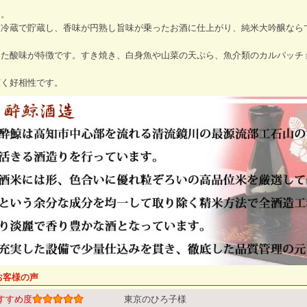
ド。
温冷蔵で貯蔵し、香味が円熟し旨味が乗ったお酒に仕上がり、純米大吟醸なら
した酸味が特徴です。すき焼き、白身魚や山菜の天ぷら、魚介類のカルパッチ
、
広く好相性です。
お客様の声
すすめ度
東京のひろ子様