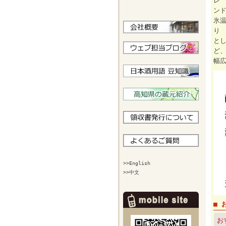
レ
ン
氷
り
と
ど
幅
>>English
>>中文
■ 
お