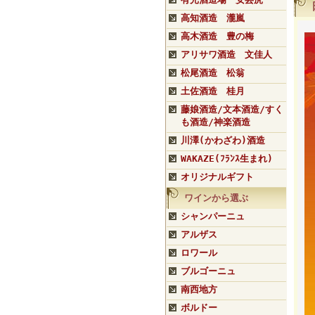
高知酒造 瀧嵐
高木酒造 豊の梅
アリサワ酒造 文佳人
松尾酒造 松翁
土佐酒造 桂月
藤娘酒造/文本酒造/すく
も酒造/神楽酒造
川澤(かわざわ)酒造
WAKAZE(ﾌﾗﾝｽ生まれ)
オリジナルギフト
ワインから選ぶ
シャンパーニュ
アルザス
ロワール
ブルゴーニュ
南西地方
ボルドー