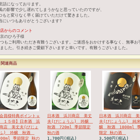
世話になっております。
風の影響で少し遅れてしまうかなと思っていたのですが、
つもと変りなく早く届けていただけて驚きました。
当にいつもありがとうございます?
店からのコメント
京のひろ子様
いつもご利用いただき有難うございます。ご迷惑をおかけする事なく、無事お
ました。引き続きご愛顧下さいますと幸いです。有難うございました。
関連商品
会員様特典ポイントｕ
日本酒 浜川商店 美丈
日本酒 浜川商店 美
 １５倍】日本酒 浜
夫(びじょうふ) 吟醸
夫(びじょうふ) 純
商店 美丈夫(びじょ
秋酒 720ml 季節限定
醸 秋酒 1800ml 
ふ) 吟醸 秋酒
秋の酒
限定 秋の酒
800ml 季節限定 秋の
1,700円(税込)
3,500円(税込)