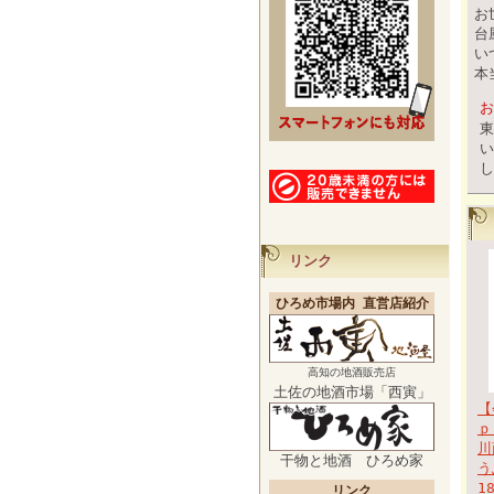
お
台
い
本
お
東
し
リンク
ひろめ市場内 直営店紹介
高知の地酒販売店
土佐の地酒市場「西寅」
【
ｐ
川
干物と地酒 ひろめ家
う
1
リンク