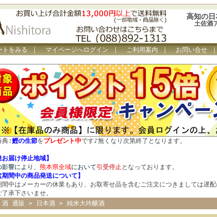
高知の日
土佐酒
ートをみる
｜
マイページへログイン
｜
ご利用案内
｜
お問い合せ
特典:
鰹の生節
を
プレゼント中
です
♪
無くなり次第終了となります。
達お届け停止地域】
の影響により、
熊本県全域
において
引受停止
となっております。
盆期間中の商品発送について
】
期間中はメーカーの休業もあり、お取寄せ品を含むご注文につきましては遅配
ご了承下さいませ。
 酒 通販
>
日本酒
>
純米大吟醸酒