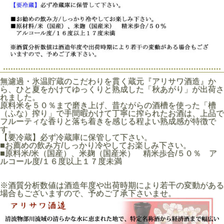
無濾過・氷温貯蔵のこだわりを貫く蔵元『アリサワ酒造』か
ら、ひと夏をかけてゆっくりと熟成した「秋あがり」が出荷さ
れました。
原料米を５０％まで磨き上げ、昔ながらの酒槽を使った「槽
（ふな）搾り」で手間暇かけて丁寧に搾られたお酒は、上品で
フルーティな香りと落ち着きを感じる程よい熟成感が特徴で
す。
【要冷蔵】必ず冷蔵庫に保管して下さい。
■お薦めの飲み方/しっかり冷やしてお楽しみ下さい。
■原料米/米（国産）、米麹（国産米） 精米歩合/５０％ ア
ルコール度/１６度以上１７度未満
※酒質分析数値は酒造年度や出荷時期により若干の変動がある
場合もございますので、予めご了承下さいませ。