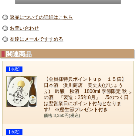
返品についての詳細はこちら
お問い合わせ
友達にメールですすめる
関連商品
【冷蔵】
【会員様特典ポイントｕｐ １５倍】
日本酒 浜川商店 美丈夫(びじょう
ふ) 吟醸 秋酒 1800ml 季節限定 秋
の酒 『製造：25年8月』 /5のつく日
は翌営業日にポイント付与となりま
す/ ※鰹生節プレゼント付き
価格:3,350円(税込)
【冷蔵】